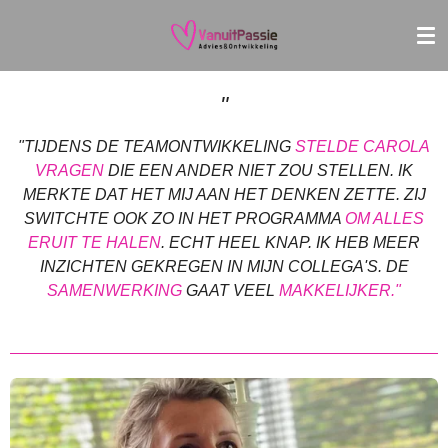
Ga
direct
naar
de
"
hoofdinhoud
"TIJDENS DE TEAMONTWIKKELING
STELDE CAROLA
VRAGEN
DIE EEN ANDER NIET ZOU STELLEN. IK
MERKTE DAT HET MIJ AAN HET DENKEN ZETTE. ZIJ
SWITCHTE OOK ZO IN HET PROGRAMMA
OM ALLES
ERUIT TE HALEN
. ECHT H
EEL KNAP. IK HEB MEER
INZICHTEN GEKREGEN IN MIJN COLLEGA'S. DE
SAMENWERKING
GAAT VEEL
MAKKELIJKER."