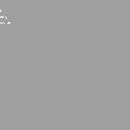
en
ledig
lyse en