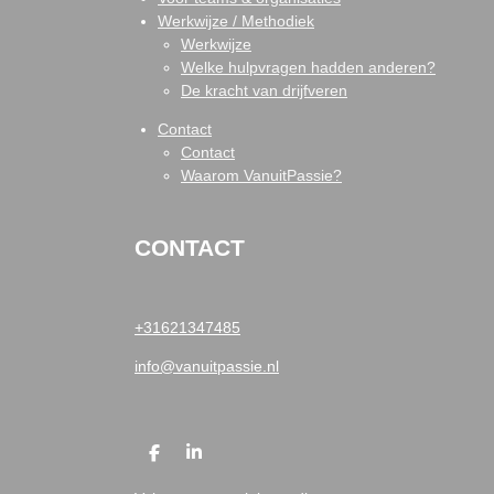
Werkwijze / Methodiek
Werkwijze
Welke hulpvragen hadden anderen?
De kracht van drijfveren
Contact
Contact
Waarom VanuitPassie?
CONTACT
+31621347485
info@vanuitpassie.nl
D
S
E
H