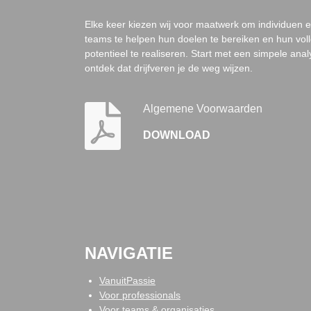
Elke keer kiezen wij voor maatwerk om individuen 
teams
te helpen
hun
doelen
te
bereiken
en hun vol
potentieel
te
realiseren
. Start met een simpele ana
ontdek dat drijfveren je de weg wijzen.
Algemene Voorwaarden
DOWNLOAD
NAVIGATIE
VanuitPassie
Voor professionals
Voor teams & organisaties