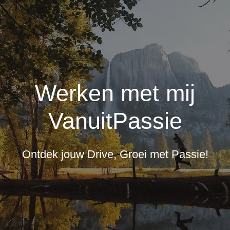
Werken met mij
VanuitPassie
Ontdek jouw Drive, Groei met Passie!